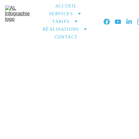
ACCUEIL
SERVICES
TARIFS
RÉALISATIONS
CONTACT
Mentions légales
Nom commercial
: AL INFOGRAPHIE
Nature d'activité
: Libérale non réglementée
Description détaillée
: Graphiste / création digitale
/ audiovisuel
Identité de l'entrepreneur
: Antoine LECUILLIER
(Entrepreneur individuel)
N° SIRET de l'entreprise
: 97979075500016
Code APE de l'entreprise
: 9003A