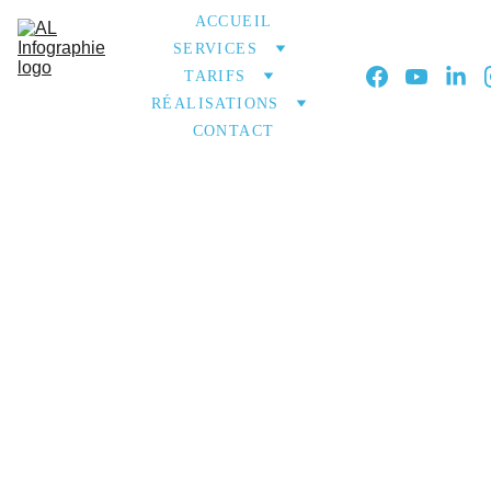
ACCUEIL
SERVICES
TARIFS
RÉALISATIONS
CONTACT
Identité
 visuelle
Créez une image
impactante !
L’identité visuelle est bien plus qu’un simple