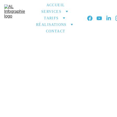
ACCUEIL
SERVICES
TARIFS
RÉALISATIONS
CONTACT
Design 
graphique
Donnez vie à vos
idées !